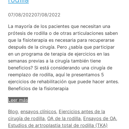
07/08/2022
07/08/2022
La mayoría de los pacientes que necesitan una
prótesis de rodilla o de otras articulaciones saben
que la fisioterapia es necesaria para recuperarse
después de la cirugía. Pero ¿sabía que participar
en un programa de terapia de ejercicios en las
semanas previas a la cirugía también tiene
beneficios? Si está considerando una cirugía de
reemplazo de rodilla, aquí le presentamos 5
ejercicios de rehabilitación que puede hacer antes.
Beneficios de la fisioterapia
Leer más
Etiquetas
Blog
,
ensayos clínicos
,
Ejercicios antes de la
cirugía de rodilla
,
OA de la rodilla
,
Ensayos de OA
,
Estudios de artroplastia total de rodilla (TKA)