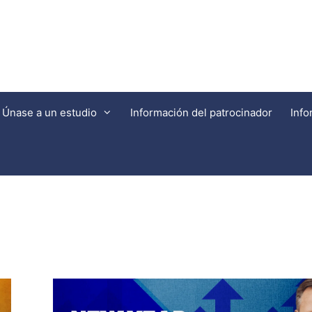
Únase a un estudio
Información del patrocinador
Info
Farmacología Clínica de Miami
Centro de Investigación Neuropsiquiátrica de SW FL
Centros de investigación de sinergia