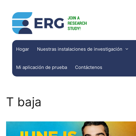
Hogar
Nuestras instalaciones de investigación
Investigación sobre asuntos cerebrales
Mi aplicación de prueba
Contáctenos
Investigación en EH
Asociados del comportamiento de Richmond
T baja
Investigación del bosque del noroeste