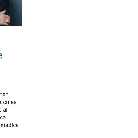
e
enen
íntomas
 al
nca
n médica